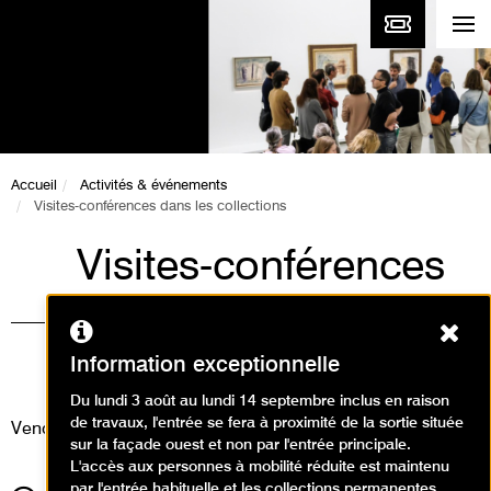
Accueil
Activités & événements
Visites-conférences dans les collections
Visites-conférences
dans les collections
Ferm
Visites / Visite de collection
Information exceptionnelle
permanente
Du lundi 3 août au lundi 14 septembre inclus en raison
de travaux, l'entrée se fera à proximité de la sortie située
Vendredi 25 mars 2022
sur la façade ouest et non par l'entrée principale.
L'accès aux personnes à mobilité réduite est maintenu
par l'entrée habituelle et les collections permanentes