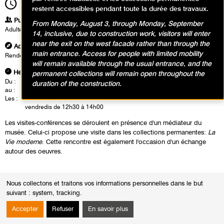
12h30
Durée
1h30
restent accessibles pendant toute la durée des travaux.
Publics
From Monday, August 3, through Monday, September
Adultes
14, inclusive, due to construction work, visitors will enter
near the exit on the west facade rather than through the
Adresse
main entrance. Access for people with limited mobility
Rendez-vous à l'accueil groupe dans le hall du musée
will remain available through the usual entrance, and the
Heures
permanent collections will remain open throughout the
Du :
Mardi 1 mars 2022
duration of the construction.
au :
Vendredi 25 mars 2022
Les :
mardis de 14h30 à 16h00
vendredis de 12h30 à 14h00
Les visites-conférences se déroulent en présence d'un médiateur du
musée. Celui-ci propose une visite dans les collections permanentes:
La
Vie moderne
. Cette rencontre est également l'occasion d'un échange
autour des oeuvres.
Nous collectons et traitons vos informations personnelles dans le but
suivant :
system, tracking
.
Accepter
Refuser
En savoir plus
Calendrier des événements