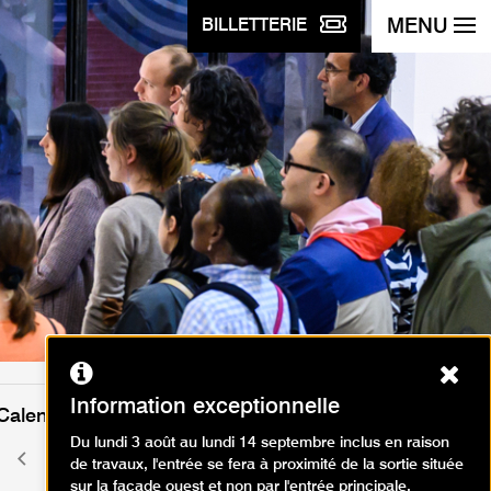
MENU
BILLETTERIE
Ferm
Information exceptionnelle
Calendrier des événements
Du lundi 3 août au lundi 14 septembre inclus en raison
août 2026
Mois
Mois
de travaux, l'entrée se fera à proximité de la sortie située
précédent
suivant
sur la façade ouest et non par l'entrée principale.