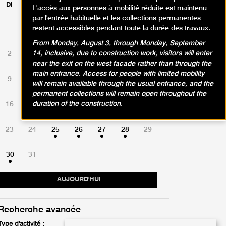
Di
Lu
Ma
Me
Je
Ve
Sa
L'accès aux personnes à mobilité réduite est maintenu
par l'entrée habituelle et les collections permanentes
restent accessibles pendant toute la durée des travaux.
1
From Monday, August 3, through Monday, September
14, inclusive, due to construction work, visitors will enter
2
3
4
5
6
7
8
near the exit on the west facade rather than through the
main entrance. Access for people with limited mobility
9
10
11
12
13
14
15
will remain available through the usual entrance, and the
permanent collections will remain open throughout the
duration of the construction.
16
17
18
19
20
21
22
23
24
25
26
27
28
29
30
31
AUJOURD'HUI
Recherche avancée
Type d'activité :