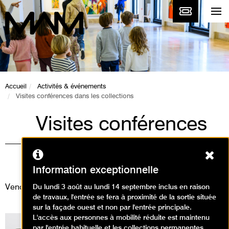
Accueil
Activités & événements
Visites conférences dans les collections
Visites conférences
dans les collections
Ferm
Visites
Information exceptionnelle
Vendredi 12 avril 2024
Du lundi 3 août au lundi 14 septembre inclus en raison
de travaux, l'entrée se fera à proximité de la sortie située
sur la façade ouest et non par l'entrée principale.
L'accès aux personnes à mobilité réduite est maintenu
par l'entrée habituelle et les collections permanentes