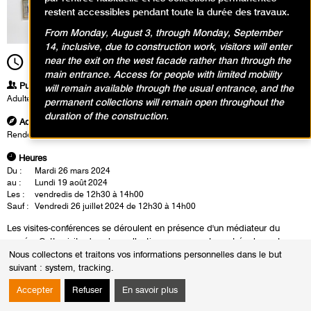
restent accessibles pendant toute la durée des travaux.
From Monday, August 3, through Monday, September
14, inclusive, due to construction work, visitors will enter
near the exit on the west facade rather than through the
12h30
Durée
1h30
main entrance. Access for people with limited mobility
Publics
will remain available through the usual entrance, and the
Adultes
permanent collections will remain open throughout the
duration of the construction.
Adresse
Rendez-vous à l'accueil groupe dans le hall du musée
Heures
Du :
Mardi 26 mars 2024
au :
Lundi 19 août 2024
Les :
vendredis de 12h30 à 14h00
Sauf :
Vendredi 26 juillet 2024 de 12h30 à 14h00
Les visites-conférences se déroulent en présence d'un médiateur du
musée. Cette visite dans les collections permanentes est également
l'occasion d'un échange autour des oeuvres.
Nous collectons et traitons vos informations personnelles dans le but
suivant :
system, tracking
.
Accepter
Refuser
En savoir plus