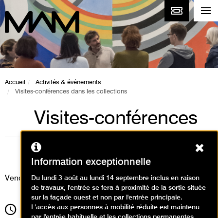
Accueil
Activités & événements
Visites-conférences dans les collections
Visites-conférences
dans les collections
Ferm
Visites
Information exceptionnelle
Vendredi 17 janvier 2025
Du lundi 3 août au lundi 14 septembre inclus en raison
de travaux, l'entrée se fera à proximité de la sortie située
sur la façade ouest et non par l'entrée principale.
L'accès aux personnes à mobilité réduite est maintenu
12h30
Durée
1h30
par l'entrée habituelle et les collections permanentes