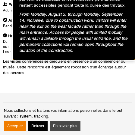
Publics
restent accessibles pendant toute la durée des travaux.
Adultes
From Monday, August 3, through Monday, September
14, inclusive, due to construction work, visitors will enter
Adresse
near the exit on the west facade rather than through the
Rendez vous dans le hall du musée à l'accueil groupe
main entrance. Access for people with limited mobility
Heures
will remain available through the usual entrance, and the
Du :
Vendredi 18 octobre 2024
permanent collections will remain open throughout the
au :
Lundi 17 février 2025
duration of the construction.
Les :
vendredis de 12h30 à 14h00
Les visites conférences se déroulent en présence d'un conférencier du
musée. Cette rencontre est également l'occasion d'un échange autour
des oeuvres.
Calendrier des événements
Nous collectons et traitons vos informations personnelles dans le but
suivant :
system, tracking
.
août 2026
Mois
Moi
Accepter
Refuser
En savoir plus
précédent
suiv
Di
Lu
Ma
Me
Je
Ve
Sa