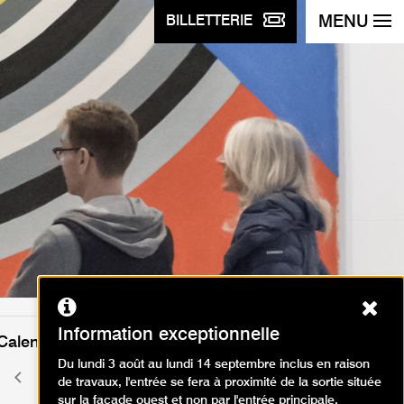
MENU
BILLETTERIE
Ferm
Information exceptionnelle
Calendrier des événements
Du lundi 3 août au lundi 14 septembre inclus en raison
août 2026
Mois
Mois
de travaux, l'entrée se fera à proximité de la sortie située
précédent
suivant
sur la façade ouest et non par l'entrée principale.