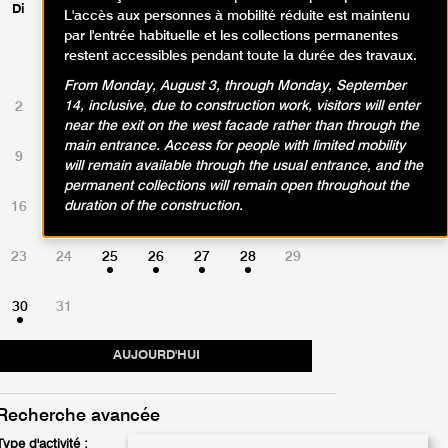
Di
Lu
Ma
Me
Je
Ve
Sa
L'accès aux personnes à mobilité réduite est maintenu
par l'entrée habituelle et les collections permanentes
restent accessibles pendant toute la durée des travaux.
1
From Monday, August 3, through Monday, September
14, inclusive, due to construction work, visitors will enter
2
3
4
5
6
7
8
near the exit on the west facade rather than through the
main entrance. Access for people with limited mobility
9
10
11
12
13
14
15
will remain available through the usual entrance, and the
permanent collections will remain open throughout the
duration of the construction.
16
17
18
19
20
21
22
23
24
25
26
27
28
29
30
31
AUJOURD'HUI
Recherche avancée
Type d'activité :