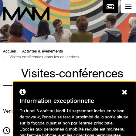
Accueil
Activités & événements
Visites-conférences dans les collections
Visites-conférences
dans les collections
Ferm
Visites
Information exceptionnelle
Vendredi 14 février 2025
Du lundi 3 août au lundi 14 septembre inclus en raison
de travaux, l'entrée se fera à proximité de la sortie située
sur la façade ouest et non par l'entrée principale.
L'accès aux personnes à mobilité réduite est maintenu
12h30
Durée
1h30
par l'entrée habituelle et les collections permanentes