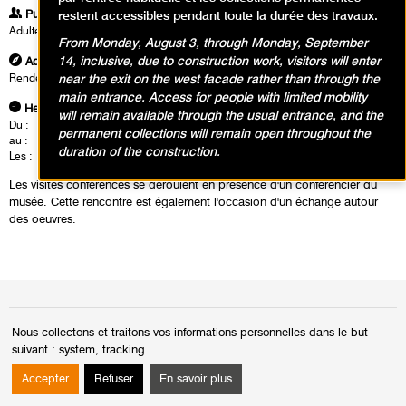
Publics
restent accessibles pendant toute la durée des travaux.
Adultes
From Monday, August 3, through Monday, September
14, inclusive, due to construction work, visitors will enter
Adresse
near the exit on the west facade rather than through the
Rendez vous dans le hall du musée à l'accueil groupe
main entrance. Access for people with limited mobility
Heures
will remain available through the usual entrance, and the
Du :
Vendredi 18 octobre 2024
permanent collections will remain open throughout the
au :
Lundi 17 février 2025
duration of the construction.
Les :
vendredis de 12h30 à 14h00
Les visites conférences se déroulent en présence d'un conférencier du
musée. Cette rencontre est également l'occasion d'un échange autour
des oeuvres.
Calendrier des événements
Nous collectons et traitons vos informations personnelles dans le but
suivant :
system, tracking
.
mai 2026
Mois
Moi
Accepter
Refuser
En savoir plus
précédent
suiv
Di
Lu
Ma
Me
Je
Ve
Sa