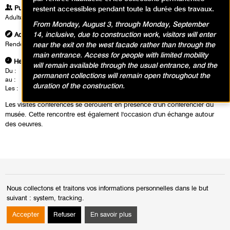
Publics
restent accessibles pendant toute la durée des travaux.
Adultes
From Monday, August 3, through Monday, September
14, inclusive, due to construction work, visitors will enter
Adresse
near the exit on the west facade rather than through the
Rendez vous dans le hall du musée à l'accueil groupe
main entrance. Access for people with limited mobility
Heures
will remain available through the usual entrance, and the
Du :
Vendredi 18 octobre 2024
permanent collections will remain open throughout the
au :
Lundi 17 février 2025
duration of the construction.
Les :
vendredis de 12h30 à 14h00
Les visites conférences se déroulent en présence d'un conférencier du
musée. Cette rencontre est également l'occasion d'un échange autour
des oeuvres.
Calendrier des événements
Nous collectons et traitons vos informations personnelles dans le but
suivant :
system, tracking
.
juin 2025
Mois
Moi
Accepter
Refuser
En savoir plus
précédent
suiv
Di
Lu
Ma
Me
Je
Ve
Sa