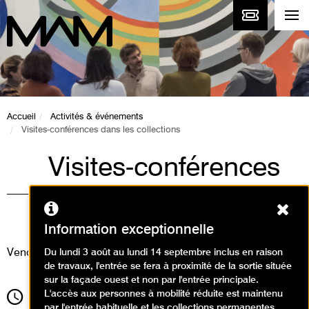
Accueil
Activités & événements
Visites-conférences dans les collections
Visites-conférences
dans les collections
Ferm
Visites
Information exceptionnelle
Vendredi 14 février 2025
Du lundi 3 août au lundi 14 septembre inclus en raison
de travaux, l'entrée se fera à proximité de la sortie située
sur la façade ouest et non par l'entrée principale.
L'accès aux personnes à mobilité réduite est maintenu
12h30
Durée
1h30
par l'entrée habituelle et les collections permanentes