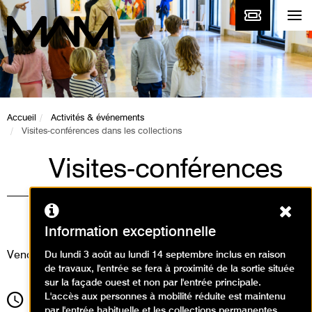
Accueil
Activités & événements
Visites-conférences dans les collections
Visites-conférences
dans les collections
Ferm
Visites
Information exceptionnelle
Vendredi 25 février 2022
Du lundi 3 août au lundi 14 septembre inclus en raison
de travaux, l'entrée se fera à proximité de la sortie située
sur la façade ouest et non par l'entrée principale.
L'accès aux personnes à mobilité réduite est maintenu
12h30
Durée
1h30
par l'entrée habituelle et les collections permanentes