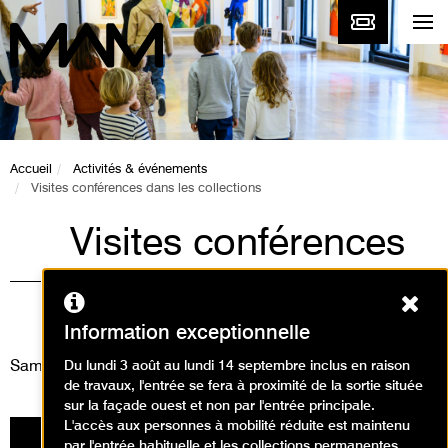
Accueil
Activités & événements
Visites conférences dans les collections
Visites conférences
dans les collections
Ferm
Visites
Information exceptionnelle
Samedi 15 octobre 2022
Du lundi 3 août au lundi 14 septembre inclus en raison
de travaux, l'entrée se fera à proximité de la sortie située
sur la façade ouest et non par l'entrée principale.
L'accès aux personnes à mobilité réduite est maintenu
par l'entrée habituelle et les collections permanentes