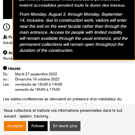
restent accessibles pendant toute la durée des travaux.
From Monday, August 3, through Monday, September
14, inclusive, due to construction work, visitors will enter
near the exit on the west facade rather than through the
16h00
Durée
1h30
main entrance. Access for people with limited mobility
Publics
will remain available through the usual entrance, and the
Adultes
permanent collections will remain open throughout the
duration of the construction.
Adresse
Rendez-vous à l'accueil du musée
Heures
Du :
Mardi 27 septembre 2022
au :
Dimanche 16 octobre 2022
Les :
vendredis de 12h30 à 14h00
samedis de 16h00 à 17h30
Les visites-conférences se déroulent en présence d'un médiateur du
musée. Celui-ci propose une visite dans les collections permanentes.
Cette rencontre est également l'occasion d'un échange autour des
Nous collectons et traitons vos informations personnelles dans le but
oeuvres.
suivant :
system, tracking
.
Accepter
Refuser
En savoir plus