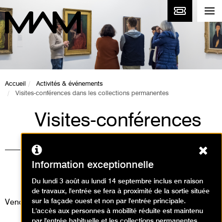
Accueil
Activités & événements
Visites-conférences dans les collections permanentes
Visites-conférences
dans les collections
Ferm
permanentes
Information exceptionnelle
Visites
Du lundi 3 août au lundi 14 septembre inclus en raison
de travaux, l'entrée se fera à proximité de la sortie située
sur la façade ouest et non par l'entrée principale.
Vendredi 4 juillet 2025
L'accès aux personnes à mobilité réduite est maintenu
par l'entrée habituelle et les collections permanentes