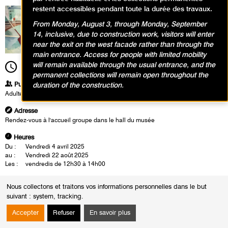
restent accessibles pendant toute la durée des travaux.
From Monday, August 3, through Monday, September
14, inclusive, due to construction work, visitors will enter
near the exit on the west facade rather than through the
main entrance. Access for people with limited mobility
will remain available through the usual entrance, and the
12h30
Durée
1h30
permanent collections will remain open throughout the
Publics
duration of the construction.
Adultes
Adresse
Rendez-vous à l'accueil groupe dans le hall du musée
Heures
Du :
Vendredi 4 avril 2025
au :
Vendredi 22 août 2025
Les :
vendredis de 12h30 à 14h00
Les visites-conférences se déroulent en présence d'un conférencier du
Nous collectons et traitons vos informations personnelles dans le but
musée. Cette rencontre est également l'occasion d'un échange autour
suivant :
system, tracking
.
des oeuvres.
Accepter
Refuser
En savoir plus