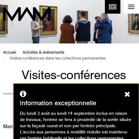
Accueil
Activités & événements
Visites-conférences dans les collections permanentes
Visites-conférences
dans les collections
Ferm
permanentes
Information exceptionnelle
Visites / Visite conférence
Du lundi 3 août au lundi 14 septembre inclus en raison
de travaux, l'entrée se fera à proximité de la sortie située
sur la façade ouest et non par l'entrée principale.
Mardi 26 août 2025
L'accès aux personnes à mobilité réduite est maintenu
par l'entrée habituelle et les collections permanentes