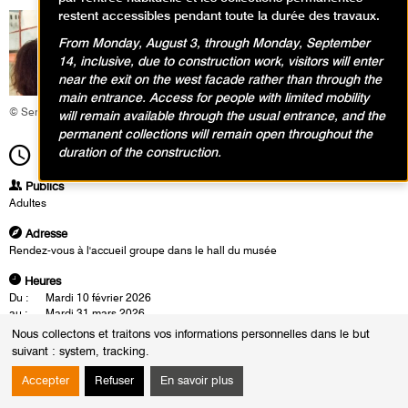
restent accessibles pendant toute la durée des travaux.
From Monday, August 3, through Monday, September
14, inclusive, due to construction work, visitors will enter
near the exit on the west facade rather than through the
main entrance. Access for people with limited mobility
© Service éducatif et culturel
will remain available through the usual entrance, and the
permanent collections will remain open throughout the
duration of the construction.
14h30
Durée
1h30
Publics
Adultes
Adresse
Rendez-vous à l'accueil groupe dans le hall du musée
Heures
Du :
Mardi 10 février 2026
au :
Mardi 31 mars 2026
Les :
mardis de 14h30 à 16h00
Nous collectons et traitons vos informations personnelles dans le but
vendredis de 12h30 à 14h00
suivant :
system, tracking
.
Sauf :
Mardi 17 mars 2026 de 14h30 à 16h00
Accepter
Refuser
En savoir plus
Les visites-conférences se déroulent en présence d'un conférencier du
musée. Cette rencontre est également l'occasion d'un échange autour