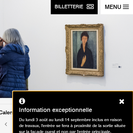
MENU
BILLETTERIE
Ferm
Information exceptionnelle
Calendrier des événements
Du lundi 3 août au lundi 14 septembre inclus en raison
août 2026
Mois
Mois
de travaux, l'entrée se fera à proximité de la sortie située
précédent
suivant
sur la façade ouest et non par l'entrée principale.