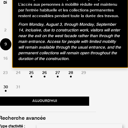
Di
Lu
Ma
Me
Je
Ve
Sa
L'accès aux personnes à mobilité réduite est maintenu
par l'entrée habituelle et les collections permanentes
restent accessibles pendant toute la durée des travaux.
1
From Monday, August 3, through Monday, September
2
3
4
5
6
7
8
14, inclusive, due to construction work, visitors will enter
near the exit on the west facade rather than through the
main entrance. Access for people with limited mobility
9
10
11
12
13
14
15
will remain available through the usual entrance, and the
permanent collections will remain open throughout the
16
17
18
19
20
21
22
duration of the construction.
23
24
25
26
27
28
29
30
31
AUJOURD'HUI
Recherche avancée
Type d'activité :