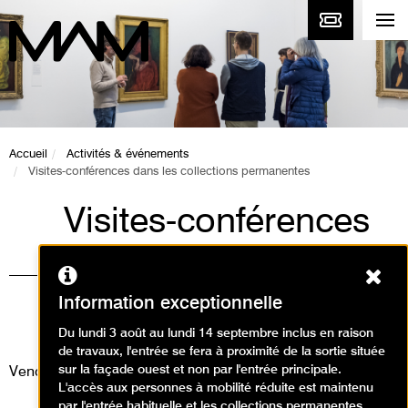
Accueil
Activités & événements
Visites-conférences dans les collections permanentes
Visites-conférences
dans les collections
Ferm
permanentes
Information exceptionnelle
Visites / Visite conférence
Du lundi 3 août au lundi 14 septembre inclus en raison
de travaux, l'entrée se fera à proximité de la sortie située
sur la façade ouest et non par l'entrée principale.
Vendredi 27 mars 2026
L'accès aux personnes à mobilité réduite est maintenu
par l'entrée habituelle et les collections permanentes