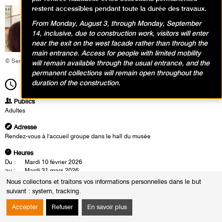
restent accessibles pendant toute la durée des travaux.
From Monday, August 3, through Monday, September
14, inclusive, due to construction work, visitors will enter
near the exit on the west facade rather than through the
main entrance. Access for people with limited mobility
© Service éducatif et culturel
will remain available through the usual entrance, and the
permanent collections will remain open throughout the
duration of the construction.
12h30
Durée
1h30
Publics
Adultes
Adresse
Rendez-vous à l'accueil groupe dans le hall du musée
Heures
Du :
Mardi 10 février 2026
au :
Mardi 31 mars 2026
Les :
mardis de 14h30 à 16h00
Nous collectons et traitons vos informations personnelles dans le but
vendredis de 12h30 à 14h00
suivant :
system, tracking
.
Sauf :
Mardi 17 mars 2026 de 14h30 à 16h00
Accepter
Refuser
En savoir plus
Les visites-conférences se déroulent en présence d'un conférencier du
musée. Cette rencontre est également l'occasion d'un échange autour