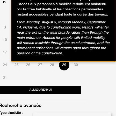
Di
Lu
Ma
Me
Je
Ve
Sa
L'accès aux personnes à mobilité réduite est maintenu
par l'entrée habituelle et les collections permanentes
restent accessibles pendant toute la durée des travaux.
1
2
From Monday, August 3, through Monday, September
3
4
5
6
7
8
9
14, inclusive, due to construction work, visitors will enter
near the exit on the west facade rather than through the
main entrance. Access for people with limited mobility
10
11
12
13
14
15
16
will remain available through the usual entrance, and the
permanent collections will remain open throughout the
17
18
19
20
21
22
23
duration of the construction.
24
25
26
27
28
29
30
31
AUJOURD'HUI
Recherche avancée
Type d'activité :