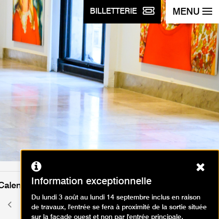
MENU
BILLETTERIE
Ferm
Information exceptionnelle
Calendrier des événements
Du lundi 3 août au lundi 14 septembre inclus en raison
mai 2026
Mois
Mois
de travaux, l'entrée se fera à proximité de la sortie située
précédent
suivant
sur la façade ouest et non par l'entrée principale.