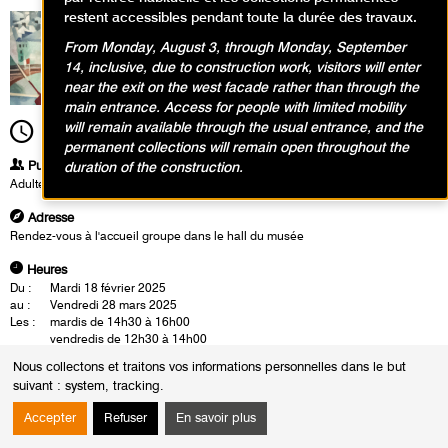
restent accessibles pendant toute la durée des travaux.
From Monday, August 3, through Monday, September
14, inclusive, due to construction work, visitors will enter
near the exit on the west facade rather than through the
main entrance. Access for people with limited mobility
will remain available through the usual entrance, and the
12h30
Durée
1h30
permanent collections will remain open throughout the
Publics
duration of the construction.
Adultes
Adresse
Rendez-vous à l'accueil groupe dans le hall du musée
Heures
Du :
Mardi 18 février 2025
au :
Vendredi 28 mars 2025
Les :
mardis de 14h30 à 16h00
vendredis de 12h30 à 14h00
Nous collectons et traitons vos informations personnelles dans le but
Les visites-conférences se déroulent en présence d'un conférencier du
suivant :
system, tracking
.
musée. Cette rencontre est également l'occasion d'un échange autour
des oeuvres.
Accepter
Refuser
En savoir plus