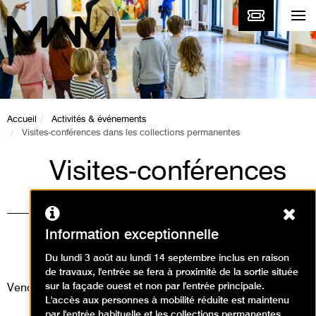
Accueil
Activités & événements
Visites-conférences dans les collections permanentes
Visites-conférences
dans les collections
Ferm
permanentes
Information exceptionnelle
Visites
Du lundi 3 août au lundi 14 septembre inclus en raison
de travaux, l'entrée se fera à proximité de la sortie située
sur la façade ouest et non par l'entrée principale.
Vendredi 28 mars 2025
L'accès aux personnes à mobilité réduite est maintenu
par l'entrée habituelle et les collections permanentes