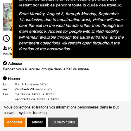
restent accessibles pendant toute la durée des travaux.
From Monday, August 3, through Monday, September
14, inclusive, due to construction work, visitors will enter
near the exit on the west facade rather than through the
main entrance. Access for people with limited mobility
will remain available through the usual entrance, and the
12h30
Durée
1h30
permanent collections will remain open throughout the
Publics
duration of the construction.
Adultes
Adresse
Rendez-vous à l'accueil groupe dans le hall du musée
Heures
Du :
Mardi 18 février 2025
au :
Vendredi 28 mars 2025
Les :
mardis de 14h30 à 16h00
vendredis de 12h30 à 14h00
Nous collectons et traitons vos informations personnelles dans le but
Les visites-conférences se déroulent en présence d'un conférencier du
suivant :
system, tracking
.
musée. Cette rencontre est également l'occasion d'un échange autour
des oeuvres.
Accepter
Refuser
En savoir plus