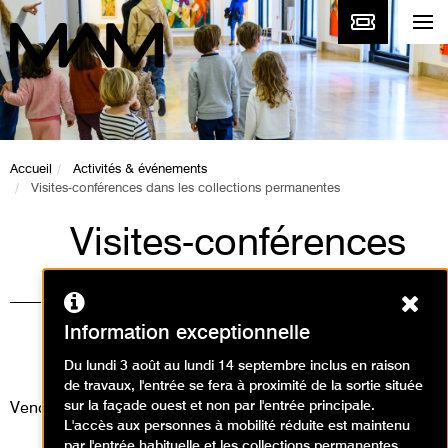
Accueil
Activités & événements
Visites-conférences dans les collections permanentes
Visites-conférences
dans les collections
Ferm
permanentes
Information exceptionnelle
Visites
Du lundi 3 août au lundi 14 septembre inclus en raison
de travaux, l'entrée se fera à proximité de la sortie située
sur la façade ouest et non par l'entrée principale.
Vendredi 28 mars 2025
L'accès aux personnes à mobilité réduite est maintenu
par l'entrée habituelle et les collections permanentes