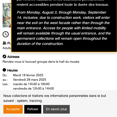
restent accessibles pendant toute la durée des travaux.
From Monday, August 3, through Monday, September
14, inclusive, due to construction work, visitors will enter
near the exit on the west facade rather than through the
main entrance. Access for people with limited mobility
will remain available through the usual entrance, and the
12h30
Durée
1h30
permanent collections will remain open throughout the
Publics
duration of the construction.
Adultes
Adresse
Rendez-vous à l'accueil groupe dans le hall du musée
Heures
Du :
Mardi 18 février 2025
au :
Vendredi 28 mars 2025
Les :
mardis de 14h30 à 16h00
vendredis de 12h30 à 14h00
Nous collectons et traitons vos informations personnelles dans le but
Les visites-conférences se déroulent en présence d'un conférencier du
suivant :
system, tracking
.
musée. Cette rencontre est également l'occasion d'un échange autour
des oeuvres.
Accepter
Refuser
En savoir plus