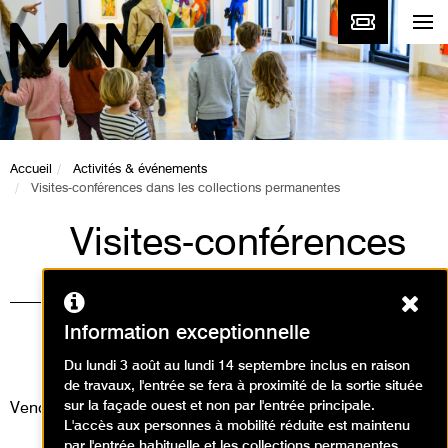
Accueil
Activités & événements
Visites-conférences dans les collections permanentes
Visites-conférences
dans les collections
Ferm
permanentes
Information exceptionnelle
Visites
Du lundi 3 août au lundi 14 septembre inclus en raison
de travaux, l'entrée se fera à proximité de la sortie située
sur la façade ouest et non par l'entrée principale.
Vendredi 28 mars 2025
L'accès aux personnes à mobilité réduite est maintenu
par l'entrée habituelle et les collections permanentes