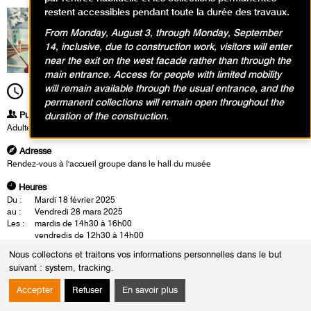
restent accessibles pendant toute la durée des travaux.
From Monday, August 3, through Monday, September
14, inclusive, due to construction work, visitors will enter
near the exit on the west facade rather than through the
main entrance. Access for people with limited mobility
will remain available through the usual entrance, and the
12h30
Durée
1h30
permanent collections will remain open throughout the
Publics
duration of the construction.
Adultes
Adresse
Rendez-vous à l'accueil groupe dans le hall du musée
Heures
Du :
Mardi 18 février 2025
au :
Vendredi 28 mars 2025
Les :
mardis de 14h30 à 16h00
vendredis de 12h30 à 14h00
Nous collectons et traitons vos informations personnelles dans le but
Les visites-conférences se déroulent en présence d'un conférencier du
suivant :
system, tracking
.
musée. Cette rencontre est également l'occasion d'un échange autour
des oeuvres.
Accepter
Refuser
En savoir plus