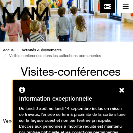
Accueil
Activités & événements
Visites-conférences dans les collections permanentes
Visites-conférences
dans les collections
Ferm
permanentes
Information exceptionnelle
Visites
Du lundi 3 août au lundi 14 septembre inclus en raison
de travaux, l'entrée se fera à proximité de la sortie située
sur la façade ouest et non par l'entrée principale.
Vendredi 28 mars 2025
L'accès aux personnes à mobilité réduite est maintenu
par l'entrée habituelle et les collections permanentes