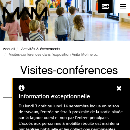
Accueil
Activités & événements
Visites-conférences dans l'exposition Anita Molinero...
Visites-conférences
dans l'exposition
Ferm
Anita Molinero
Information exceptionnelle
Extrudia
Du lundi 3 août au lundi 14 septembre inclus en raison
de travaux, l'entrée se fera à proximité de la sortie située
Visites / Visite d'exposition
sur la façade ouest et non par l'entrée principale.
L'accès aux personnes à mobilité réduite est maintenu
temporaire
par l'entrée habituelle et les collections permanentes