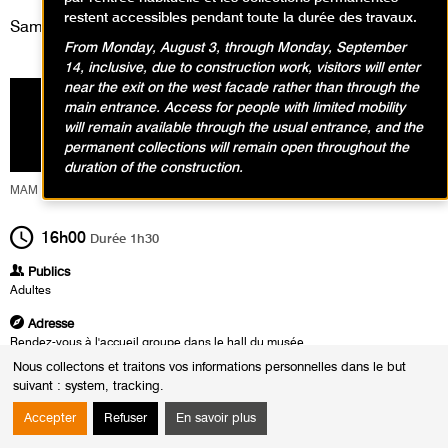
restent accessibles pendant toute la durée des travaux.
Samedi 9 juillet 2022
From Monday, August 3, through Monday, September
14, inclusive, due to construction work, visitors will enter
near the exit on the west facade rather than through the
main entrance. Access for people with limited mobility
will remain available through the usual entrance, and the
permanent collections will remain open throughout the
duration of the construction.
MAM Service Culturel
16h00
Durée
1h30
Publics
Adultes
Adresse
Rendez-vous à l'accueil groupe dans le hall du musée
Nous collectons et traitons vos informations personnelles dans le but
Heures
suivant :
system, tracking
.
Du :
Vendredi 25 mars 2022
au :
Dimanche 24 juillet 2022
Accepter
Refuser
En savoir plus
Les :
mardis de 14h30 à 16h00
samedis de 16h00 à 17h30