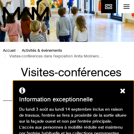
Accueil
Activités & événements
Visites-conférences dans l'exposition Anita Molinero...
Visites-conférences
dans l'exposition
Ferm
Anita Molinero
Information exceptionnelle
Extrudia
Du lundi 3 août au lundi 14 septembre inclus en raison
de travaux, l'entrée se fera à proximité de la sortie située
Visites / Visite d'exposition
sur la façade ouest et non par l'entrée principale.
L'accès aux personnes à mobilité réduite est maintenu
temporaire
par l'entrée habituelle et les collections permanentes