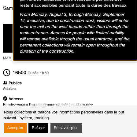
restent accessibles pendant toute la durée des travaux.
Samedi 23 juillet 2022
From Monday, August 3, through Monday, September
14, inclusive, due to construction work, visitors will enter
near the exit on the west facade rather than through the
main entrance. Access for people with limited mobility
will remain available through the usual entrance, and the
permanent collections will remain open throughout the
duration of the construction.
MAM Service Culturel
16h00
Durée
1h30
Publics
Adultes
Adresse
Rendez-vous à l'accueil groupe dans le hall du musée
Nous collectons et traitons vos informations personnelles dans le but
Heures
suivant :
system, tracking
.
Du :
Vendredi 25 mars 2022
au :
Dimanche 24 juillet 2022
Accepter
Refuser
En savoir plus
Les :
mardis de 14h30 à 16h00
samedis de 16h00 à 17h30