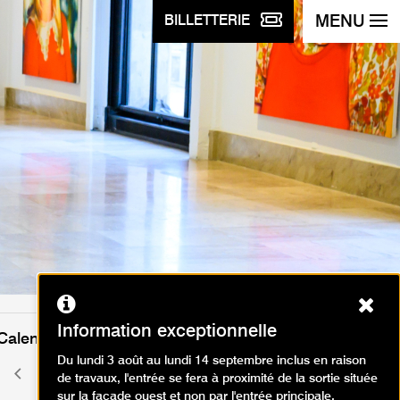
MENU
BILLETTERIE
Ferm
Information exceptionnelle
Calendrier des événements
Du lundi 3 août au lundi 14 septembre inclus en raison
juin 2026
Mois
Mois
de travaux, l'entrée se fera à proximité de la sortie située
précédent
suivant
sur la façade ouest et non par l'entrée principale.