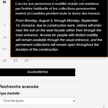
Di
Lu
Ma
Me
Je
Ve
Sa
L'accès aux personnes à mobilité réduite est maintenu
par l'entrée habituelle et les collections permanentes
restent accessibles pendant toute la durée des travaux.
1
2
3
4
5
6
From Monday, August 3, through Monday, September
14, inclusive, due to construction work, visitors will enter
7
8
9
10
11
12
13
near the exit on the west facade rather than through the
main entrance. Access for people with limited mobility
14
15
16
17
18
19
20
will remain available through the usual entrance, and the
permanent collections will remain open throughout the
21
22
23
24
25
26
27
duration of the construction.
28
29
30
AUJOURD'HUI
Recherche avancée
Type d'activité :