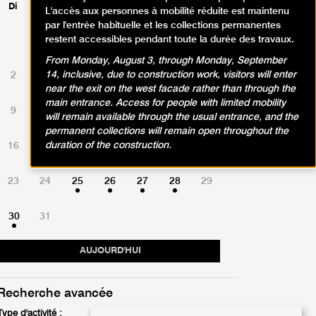
Di
Lu
Ma
Me
Je
Ve
Sa
L'accès aux personnes à mobilité réduite est maintenu
par l'entrée habituelle et les collections permanentes
restent accessibles pendant toute la durée des travaux.
1
From Monday, August 3, through Monday, September
14, inclusive, due to construction work, visitors will enter
2
3
4
5
6
7
8
near the exit on the west facade rather than through the
main entrance. Access for people with limited mobility
9
10
11
12
13
14
15
will remain available through the usual entrance, and the
permanent collections will remain open throughout the
duration of the construction.
16
17
18
19
20
21
22
23
24
25
26
27
28
29
30
31
AUJOURD'HUI
Recherche avancée
Type d'activité :