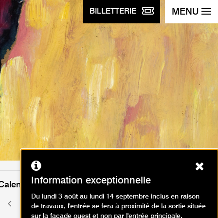
MENU
BILLETTERIE
Ferm
Information exceptionnelle
Calendrier des événements
Du lundi 3 août au lundi 14 septembre inclus en raison
août 2026
Mois
Mois
de travaux, l'entrée se fera à proximité de la sortie située
précédent
suivant
sur la façade ouest et non par l'entrée principale.