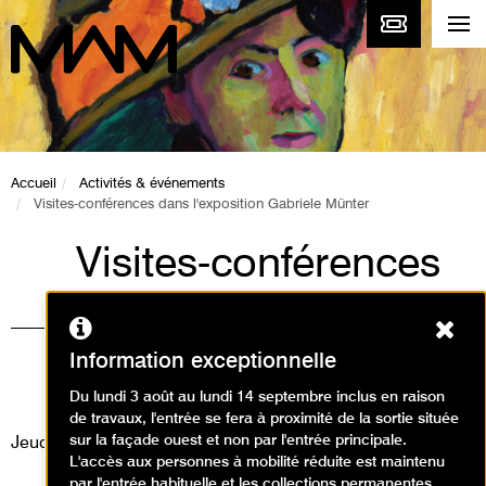
Accueil
Activités & événements
Visites-conférences dans l'exposition Gabriele Münter
Visites-conférences
dans l'exposition
Ferm
Gabriele Münter
Information exceptionnelle
Visites
Du lundi 3 août au lundi 14 septembre inclus en raison
de travaux, l'entrée se fera à proximité de la sortie située
sur la façade ouest et non par l'entrée principale.
Jeudi 3 juillet 2025
L'accès aux personnes à mobilité réduite est maintenu
par l'entrée habituelle et les collections permanentes