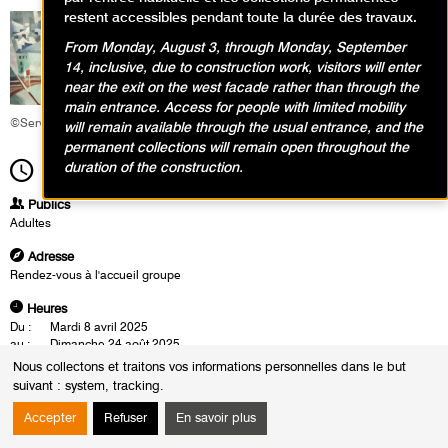
restent accessibles pendant toute la durée des travaux.
From Monday, August 3, through Monday, September
14, inclusive, due to construction work, visitors will enter
near the exit on the west facade rather than through the
main entrance. Access for people with limited mobility
©Service éducatif et culturel
will remain available through the usual entrance, and the
permanent collections will remain open throughout the
duration of the construction.
19h00
Durée
1h30
Publics
Adultes
Adresse
Rendez-vous à l'accueil groupe
Heures
Du :
Mardi 8 avril 2025
au :
Dimanche 24 août 2025
Les :
mardis de 14h30 à 16h00
Nous collectons et traitons vos informations personnelles dans le but
jeudis de 19h00 à 20h30
suivant :
system, tracking
.
samedis de 14h00 à 15h30
Sauf :
Mardi 13 mai 2025 de 14h30 à 16h00
Accepter
Refuser
En savoir plus
Les visites conférences se déroulent en présence d'un conférencier du