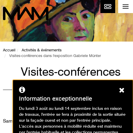
Accueil
Activités & événements
Visites-conférences dans l'exposition Gabriele Münter
Visites-conférences
dans l'exposition
Ferm
Gabriele Münter
Information exceptionnelle
Visites
Du lundi 3 août au lundi 14 septembre inclus en raison
de travaux, l'entrée se fera à proximité de la sortie située
sur la façade ouest et non par l'entrée principale.
Samedi 16 août 2025
L'accès aux personnes à mobilité réduite est maintenu
par l'entrée habituelle et les collections permanentes