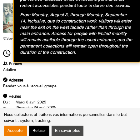
restent accessibles pendant toute la durée des travaux.
From Monday, August 3, through Monday, September
14, inclusive, due to construction work, visitors will enter
near the exit on the west facade rather than through the
main entrance. Access for people with limited mobility
©Service éducatif et culturel
will remain available through the usual entrance, and the
permanent collections will remain open throughout the
duration of the construction.
14h00
Durée
1h30
Publics
Adultes
Adresse
Rendez-vous à l'accueil groupe
Heures
Du :
Mardi 8 avril 2025
au :
Dimanche 24 août 2025
Les :
mardis de 14h30 à 16h00
Nous collectons et traitons vos informations personnelles dans le but
jeudis de 19h00 à 20h30
suivant :
system, tracking
.
samedis de 14h00 à 15h30
Sauf :
Mardi 13 mai 2025 de 14h30 à 16h00
Accepter
Refuser
En savoir plus
Les visites conférences se déroulent en présence d'un conférencier du