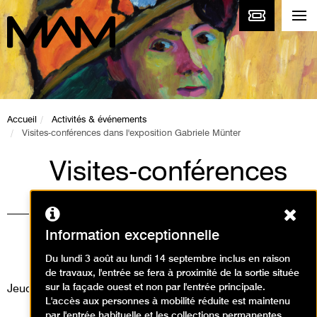
Accueil
Activités & événements
Visites-conférences dans l'exposition Gabriele Münter
Visites-conférences
dans l'exposition
Ferm
Gabriele Münter
Information exceptionnelle
Visites
Du lundi 3 août au lundi 14 septembre inclus en raison
de travaux, l'entrée se fera à proximité de la sortie située
sur la façade ouest et non par l'entrée principale.
Jeudi 21 août 2025
L'accès aux personnes à mobilité réduite est maintenu
par l'entrée habituelle et les collections permanentes