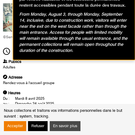
restent accessibles pendant toute la durée des travaux.
From Monday, August 3, through Monday, September
14, inclusive, due to construction work, visitors will enter
near the exit on the west facade rather than through the
main entrance. Access for people with limited mobility
©Service éducatif et culturel
will remain available through the usual entrance, and the
permanent collections will remain open throughout the
duration of the construction.
19h00
Durée
1h30
Publics
Adultes
Adresse
Rendez-vous à l'accueil groupe
Heures
Du :
Mardi 8 avril 2025
au :
Dimanche 24 août 2025
Les :
mardis de 14h30 à 16h00
Nous collectons et traitons vos informations personnelles dans le but
jeudis de 19h00 à 20h30
suivant :
system, tracking
.
samedis de 14h00 à 15h30
Sauf :
Mardi 13 mai 2025 de 14h30 à 16h00
Accepter
Refuser
En savoir plus
Les visites conférences se déroulent en présence d'un conférencier du