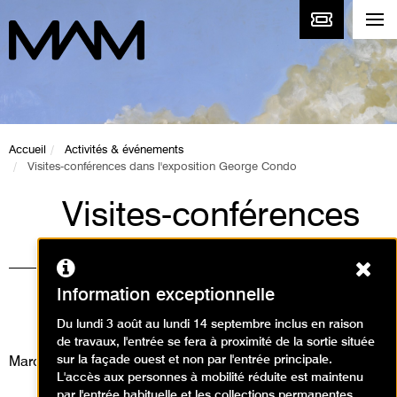
Accueil
Activités & événements
Visites-conférences dans l'exposition George Condo
Visites-conférences
dans l'exposition
Ferm
George Condo
Information exceptionnelle
Visites / Visite conférence
Du lundi 3 août au lundi 14 septembre inclus en raison
de travaux, l'entrée se fera à proximité de la sortie située
sur la façade ouest et non par l'entrée principale.
Mardi 6 janvier 2026
L'accès aux personnes à mobilité réduite est maintenu
par l'entrée habituelle et les collections permanentes