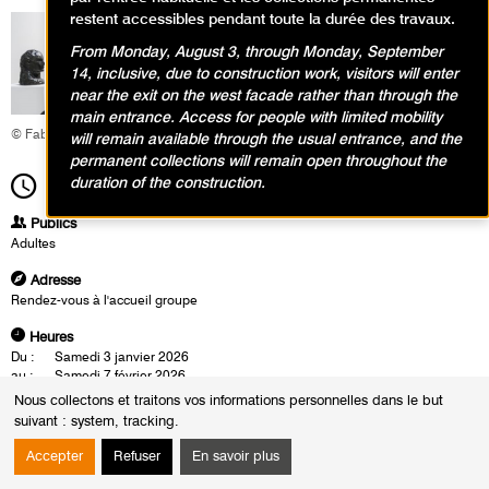
restent accessibles pendant toute la durée des travaux.
From Monday, August 3, through Monday, September
14, inclusive, due to construction work, visitors will enter
near the exit on the west facade rather than through the
main entrance. Access for people with limited mobility
© Fabrice Gaboriau
will remain available through the usual entrance, and the
permanent collections will remain open throughout the
duration of the construction.
14h30
Durée
1h30
Publics
Adultes
Adresse
Rendez-vous à l'accueil groupe
Heures
Du :
Samedi 3 janvier 2026
au :
Samedi 7 février 2026
Les :
mardis de 14h30 à 16h00
Nous collectons et traitons vos informations personnelles dans le but
samedis de 16h00 à 17h30
suivant :
system, tracking
.
Les visites conférences se déroulent en présence d'un conférencier du
Accepter
Refuser
En savoir plus
musée.