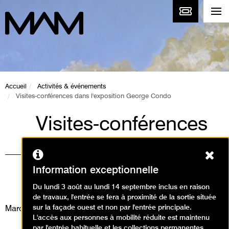
Accueil
Activités & événements
Visites-conférences dans l'exposition George Condo
Visites-conférences
dans l'exposition
Ferm
George Condo
Information exceptionnelle
Visites / Visite conférence
Du lundi 3 août au lundi 14 septembre inclus en raison
de travaux, l'entrée se fera à proximité de la sortie située
sur la façade ouest et non par l'entrée principale.
Mardi 27 janvier 2026
L'accès aux personnes à mobilité réduite est maintenu
par l'entrée habituelle et les collections permanentes