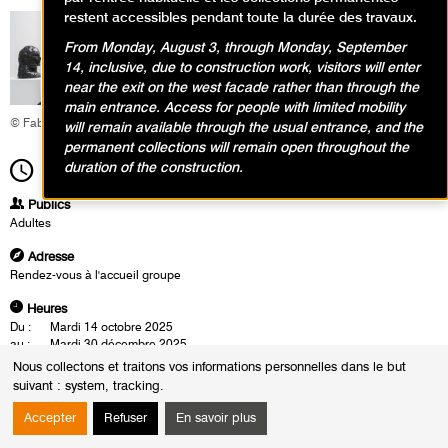
restent accessibles pendant toute la durée des travaux.
From Monday, August 3, through Monday, September
14, inclusive, due to construction work, visitors will enter
near the exit on the west facade rather than through the
main entrance. Access for people with limited mobility
© Fabrice Gaboriau
will remain available through the usual entrance, and the
permanent collections will remain open throughout the
duration of the construction.
14h30
Durée
1h30
Publics
Adultes
Adresse
Rendez-vous à l'accueil groupe
Heures
Du :
Mardi 14 octobre 2025
au :
Mardi 30 décembre 2025
Les :
mardis de 14h30 à 16h00
Nous collectons et traitons vos informations personnelles dans le but
samedis de 16h00 à 17h30
suivant :
system, tracking
.
Sauf :
Samedi 1 novembre 2025 de 16h00 à 17h30
Mardi 11 novembre 2025 de 14h30 à 16h00
Accepter
Refuser
En savoir plus
Les visites conférences se déroulent en présence d'un conférencier du