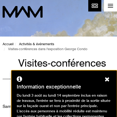
Accueil
Activités & événements
Visites-conférences dans l'exposition George Condo
Visites-conférences
dans l'exposition
Ferm
George Condo
Information exceptionnelle
Visites / Visite conférence
Du lundi 3 août au lundi 14 septembre inclus en raison
de travaux, l'entrée se fera à proximité de la sortie située
sur la façade ouest et non par l'entrée principale.
Samedi 27 décembre 2025
L'accès aux personnes à mobilité réduite est maintenu
par l'entrée habituelle et les collections permanentes