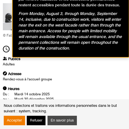
restent accessibles pendant toute la durée des travaux.
From Monday, August 3, through Monday, September
14, inclusive, due to construction work, visitors will enter
near the exit on the west facade rather than through the
main entrance. Access for people with limited mobility
© Fabrice Gaboriau
will remain available through the usual entrance, and the
permanent collections will remain open throughout the
duration of the construction.
16h00
Durée
1h30
Publics
Adultes
Adresse
Rendez-vous à l'accueil groupe
Heures
Du :
Mardi 14 octobre 2025
au :
Mardi 30 décembre 2025
Les :
mardis de 14h30 à 16h00
Nous collectons et traitons vos informations personnelles dans le but
samedis de 16h00 à 17h30
suivant :
system, tracking
.
Sauf :
Samedi 1 novembre 2025 de 16h00 à 17h30
Mardi 11 novembre 2025 de 14h30 à 16h00
Accepter
Refuser
En savoir plus
Les visites conférences se déroulent en présence d'un conférencier du