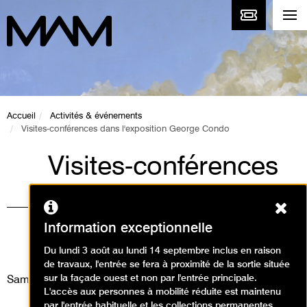
Accueil
Activités & événements
Visites-conférences dans l'exposition George Condo
Visites-conférences
dans l'exposition
Ferm
George Condo
Information exceptionnelle
Visites / Visite conférence
Du lundi 3 août au lundi 14 septembre inclus en raison
de travaux, l'entrée se fera à proximité de la sortie située
sur la façade ouest et non par l'entrée principale.
Samedi 27 décembre 2025
L'accès aux personnes à mobilité réduite est maintenu
par l'entrée habituelle et les collections permanentes