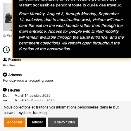
restent accessibles pendant toute la durée des travaux.
From Monday, August 3, through Monday, September
14, inclusive, due to construction work, visitors will enter
near the exit on the west facade rather than through the
main entrance. Access for people with limited mobility
© Fabrice Gaboriau
will remain available through the usual entrance, and the
permanent collections will remain open throughout the
duration of the construction.
16h00
Durée
1h30
Publics
Adultes
Adresse
Rendez-vous à l'accueil groupe
Heures
Du :
Mardi 14 octobre 2025
au :
Mardi 30 décembre 2025
Les :
mardis de 14h30 à 16h00
Nous collectons et traitons vos informations personnelles dans le but
samedis de 16h00 à 17h30
suivant :
system, tracking
.
Sauf :
Samedi 1 novembre 2025 de 16h00 à 17h30
Mardi 11 novembre 2025 de 14h30 à 16h00
Accepter
Refuser
En savoir plus
Les visites conférences se déroulent en présence d'un conférencier du