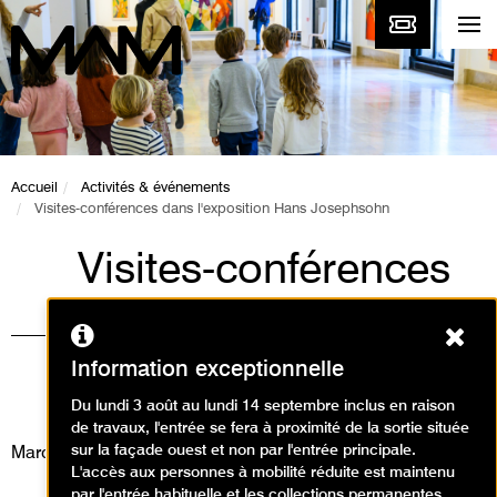
Accueil
Activités & événements
Visites-conférences dans l'exposition Hans Josephsohn
Visites-conférences
dans l'exposition
Ferm
Hans Josephsohn
Information exceptionnelle
Visites
Du lundi 3 août au lundi 14 septembre inclus en raison
de travaux, l'entrée se fera à proximité de la sortie située
sur la façade ouest et non par l'entrée principale.
Mardi 22 octobre 2024
L'accès aux personnes à mobilité réduite est maintenu
par l'entrée habituelle et les collections permanentes