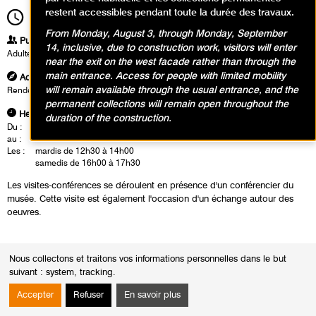
restent accessibles pendant toute la durée des travaux.
12h30
Durée
1h30
From Monday, August 3, through Monday, September
Publics
14, inclusive, due to construction work, visitors will enter
Adultes
near the exit on the west facade rather than through the
main entrance. Access for people with limited mobility
Adresse
will remain available through the usual entrance, and the
Rendez vous à l'accueil groupe dans le hall du musée
permanent collections will remain open throughout the
Heures
duration of the construction.
Du :
Mardi 15 octobre 2024
au :
Dimanche 16 février 2025
Les :
mardis de 12h30 à 14h00
samedis de 16h00 à 17h30
Les visites-conférences se déroulent en présence d'un conférencier du
musée. Cette visite est également l'occasion d'un échange autour des
oeuvres.
Nous collectons et traitons vos informations personnelles dans le but
suivant :
system, tracking
.
Accepter
Refuser
En savoir plus
Calendrier des événements