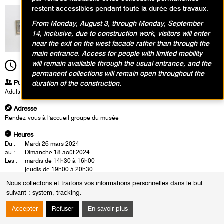
restent accessibles pendant toute la durée des travaux.
From Monday, August 3, through Monday, September
14, inclusive, due to construction work, visitors will enter
near the exit on the west facade rather than through the
main entrance. Access for people with limited mobility
will remain available through the usual entrance, and the
14h30
Durée
1h30
permanent collections will remain open throughout the
Publics
duration of the construction.
Adultes
Adresse
Rendez-vous à l'accueil groupe du musée
Heures
Du :
Mardi 26 mars 2024
au :
Dimanche 18 août 2024
Les :
mardis de 14h30 à 16h00
jeudis de 19h00 à 20h30
samedis de 14h00 à 15h30
Nous collectons et traitons vos informations personnelles dans le but
Sauf :
Mardi 4 juin 2024 de 14h30 à 16h00
suivant :
system, tracking
.
La visite-conférence se déroule en présence d'un conférencier du musée.
Accepter
Refuser
En savoir plus
Cette rencontre est également l'occasion d'un échange autour des
oeuvres.