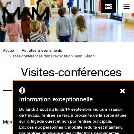
Accueil
Activités & événements
Visites-conférences dans l'exposition Jean Hélion
Visites-conférences
dans l'exposition
Ferm
Jean Hélion
Information exceptionnelle
Visites
Du lundi 3 août au lundi 14 septembre inclus en raison
de travaux, l'entrée se fera à proximité de la sortie située
sur la façade ouest et non par l'entrée principale.
Mardi 14 mai 2024
L'accès aux personnes à mobilité réduite est maintenu
par l'entrée habituelle et les collections permanentes