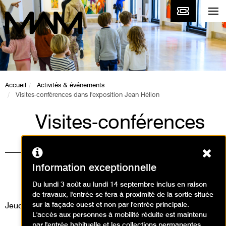
Accueil
Activités & événements
Visites-conférences dans l'exposition Jean Hélion
Visites-conférences
dans l'exposition
Ferm
Jean Hélion
Information exceptionnelle
Visites
Du lundi 3 août au lundi 14 septembre inclus en raison
de travaux, l'entrée se fera à proximité de la sortie située
sur la façade ouest et non par l'entrée principale.
Jeudi 23 mai 2024
L'accès aux personnes à mobilité réduite est maintenu
par l'entrée habituelle et les collections permanentes