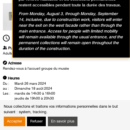
restent accessibles pendant toute la durée des travaux.
From Monday, August 3, through Monday, September
14, inclusive, due to construction work, visitors will enter
near the exit on the west facade rather than through the
main entrance. Access for people with limited mobility
will remain available through the usual entrance, and the
19h00
Durée
1h30
permanent collections will remain open throughout the
Publics
duration of the construction.
Adultes
Adresse
Rendez-vous à l'accueil groupe du musée
Heures
Du :
Mardi 26 mars 2024
au :
Dimanche 18 août 2024
Les :
mardis de 14h30 à 16h00
jeudis de 19h00 à 20h30
samedis de 14h00 à 15h30
Nous collectons et traitons vos informations personnelles dans le but
Sauf :
Mardi 4 juin 2024 de 14h30 à 16h00
suivant :
system, tracking
.
La visite-conférence se déroule en présence d'un conférencier du musée.
Accepter
Refuser
En savoir plus
Cette rencontre est également l'occasion d'un échange autour des
oeuvres.