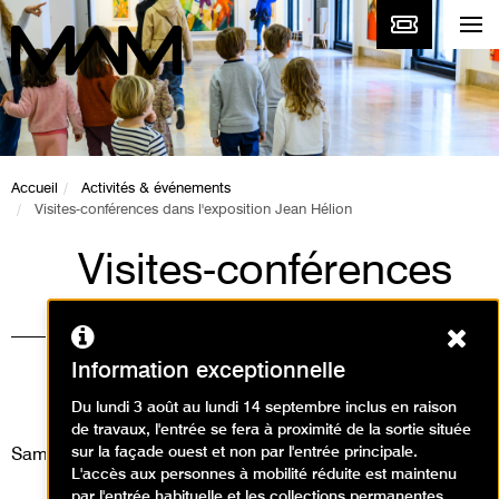
Accueil
Activités & événements
Visites-conférences dans l'exposition Jean Hélion
Visites-conférences
dans l'exposition
Ferm
Jean Hélion
Information exceptionnelle
Visites
Du lundi 3 août au lundi 14 septembre inclus en raison
de travaux, l'entrée se fera à proximité de la sortie située
sur la façade ouest et non par l'entrée principale.
Samedi 22 juin 2024
L'accès aux personnes à mobilité réduite est maintenu
par l'entrée habituelle et les collections permanentes