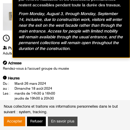
restent accessibles pendant toute la durée des travaux.
From Monday, August 3, through Monday, September
14, inclusive, due to construction work, visitors will enter
near the exit on the west facade rather than through the
main entrance. Access for people with limited mobility
will remain available through the usual entrance, and the
14h00
Durée
1h30
permanent collections will remain open throughout the
Publics
duration of the construction.
Adultes
Adresse
Rendez-vous à l'accueil groupe du musée
Heures
Du :
Mardi 26 mars 2024
au :
Dimanche 18 août 2024
Les :
mardis de 14h30 à 16h00
jeudis de 19h00 à 20h30
samedis de 14h00 à 15h30
Nous collectons et traitons vos informations personnelles dans le but
Sauf :
Mardi 4 juin 2024 de 14h30 à 16h00
suivant :
system, tracking
.
La visite-conférence se déroule en présence d'un conférencier du musée.
Accepter
Refuser
En savoir plus
Cette rencontre est également l'occasion d'un échange autour des
oeuvres.