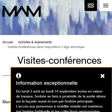
Accueil
Activités & événements
Visites-conférences dans l'exposition L'âge atomique
Visites-conférences
dans l'exposition
Ferm
L'âge atomique
Information exceptionnelle
Visites
Du lundi 3 août au lundi 14 septembre inclus en raison
de travaux, l'entrée se fera à proximité de la sortie située
sur la façade ouest et non par l'entrée principale.
Mardi 31 décembre 2024
L'accès aux personnes à mobilité réduite est maintenu
par l'entrée habituelle et les collections permanentes