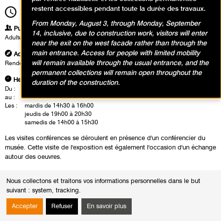
restent accessibles pendant toute la durée des travaux.
14h30
Durée
1h30
From Monday, August 3, through Monday, September
Publics
14, inclusive, due to construction work, visitors will enter
Adultes
near the exit on the west facade rather than through the
main entrance. Access for people with limited mobility
Adresse
will remain available through the usual entrance, and the
Rendez-vous à l'accueil groupe
permanent collections will remain open throughout the
Heures
duration of the construction.
Du :
Mardi 15 octobre 2024
au :
Dimanche 9 février 2025
Les :
mardis de 14h30 à 16h00
jeudis de 19h00 à 20h30
samedis de 14h00 à 15h30
Les visites conférences se déroulent en présence d'un conférencier du
musée. Cette visite de l'exposition est également l'occasion d'un échange
autour des oeuvres.
Nous collectons et traitons vos informations personnelles dans le but
suivant :
system, tracking
.
Accepter
Refuser
En savoir plus
Calendrier des événements