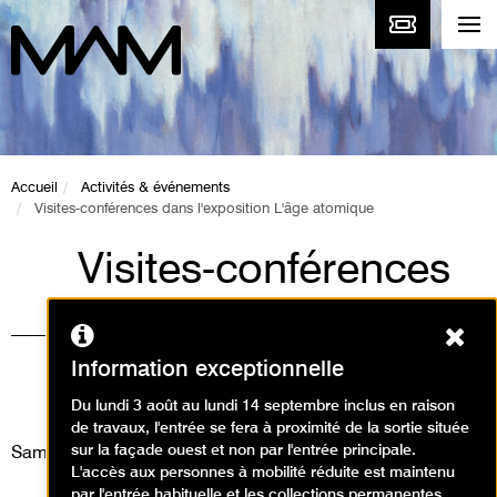
Accueil
Activités & événements
Visites-conférences dans l'exposition L'âge atomique
Visites-conférences
dans l'exposition
Ferm
L'âge atomique
Information exceptionnelle
Visites
Du lundi 3 août au lundi 14 septembre inclus en raison
de travaux, l'entrée se fera à proximité de la sortie située
sur la façade ouest et non par l'entrée principale.
Samedi 4 janvier 2025
L'accès aux personnes à mobilité réduite est maintenu
par l'entrée habituelle et les collections permanentes