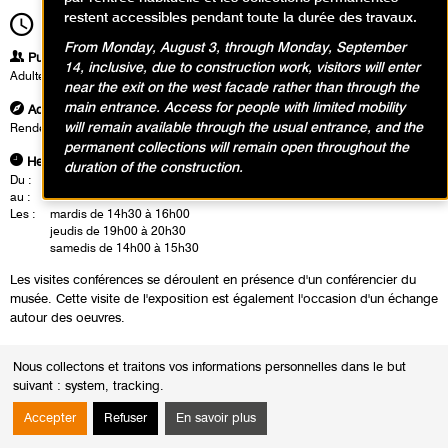
restent accessibles pendant toute la durée des travaux.
14h00
Durée
1h30
From Monday, August 3, through Monday, September
Publics
14, inclusive, due to construction work, visitors will enter
Adultes
near the exit on the west facade rather than through the
main entrance. Access for people with limited mobility
Adresse
will remain available through the usual entrance, and the
Rendez-vous à l'accueil groupe
permanent collections will remain open throughout the
Heures
duration of the construction.
Du :
Mardi 15 octobre 2024
au :
Dimanche 9 février 2025
Les :
mardis de 14h30 à 16h00
jeudis de 19h00 à 20h30
samedis de 14h00 à 15h30
Les visites conférences se déroulent en présence d'un conférencier du
musée. Cette visite de l'exposition est également l'occasion d'un échange
autour des oeuvres.
Nous collectons et traitons vos informations personnelles dans le but
suivant :
system, tracking
.
Accepter
Refuser
En savoir plus
Calendrier des événements