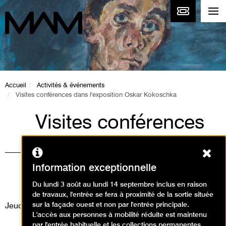
Accueil
Activités & événements
Visites conférences dans l'exposition Oskar Kokoschka
Visites conférences
dans l'exposition
Ferm
Oskar Kokoschka
Information exceptionnelle
Visites
Du lundi 3 août au lundi 14 septembre inclus en raison
de travaux, l'entrée se fera à proximité de la sortie située
sur la façade ouest et non par l'entrée principale.
Jeudi 29 décembre 2022
L'accès aux personnes à mobilité réduite est maintenu
par l'entrée habituelle et les collections permanentes