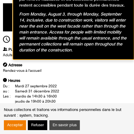
restent accessibles pendant toute la durée des travaux.
From Monday, August 3, through Monday, September
14, inclusive, due to construction work, visitors will enter
near the exit on the west facade rather than through the
main entrance. Access for people with limited mobility
will remain available through the usual entrance, and the
19h00
Durée
1h30
permanent collections will remain open throughout the
Publics
duration of the construction.
Adultes
Adresse
Rendez-vous à l'accueil
Heures
Du :
Mardi 27 septembre 2022
au :
Samedi 31 décembre 2022
Les :
mardis de 14h30 à 16h00
jeudis de 19h00 à 20h30
samedis de 14h00 à 15h30
Nous collectons et traitons vos informations personnelles dans le but
suivant :
system, tracking
.
Les visites-conférences se déroulent en présence d’un médiateur du
musée. Celui-ci propose une visite de l'exposition.
Accepter
Refuser
En savoir plus
Cette rencontre est également l’occasion d’un échange autour des
oeuvres.