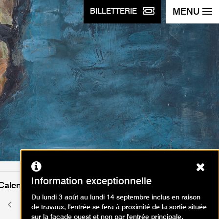
MENU
BILLETTERIE
Ferm
Information exceptionnelle
Calendrier des événements
Du lundi 3 août au lundi 14 septembre inclus en raison
mai 2026
Mois
Mois
de travaux, l'entrée se fera à proximité de la sortie située
précédent
suivant
sur la façade ouest et non par l'entrée principale.