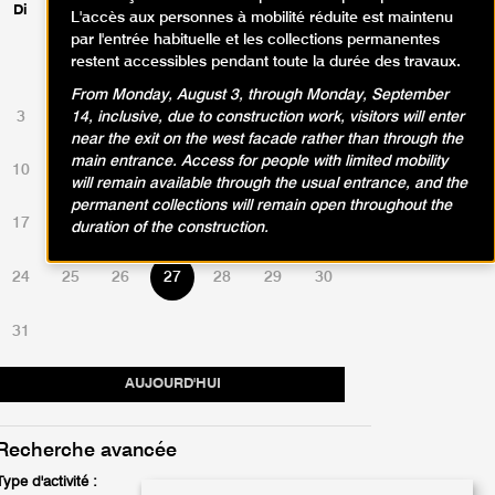
Di
Lu
Ma
Me
Je
Ve
Sa
L'accès aux personnes à mobilité réduite est maintenu
par l'entrée habituelle et les collections permanentes
restent accessibles pendant toute la durée des travaux.
1
2
From Monday, August 3, through Monday, September
3
4
5
6
7
8
9
14, inclusive, due to construction work, visitors will enter
near the exit on the west facade rather than through the
main entrance. Access for people with limited mobility
10
11
12
13
14
15
16
will remain available through the usual entrance, and the
permanent collections will remain open throughout the
17
18
19
20
21
22
23
duration of the construction.
24
25
26
27
28
29
30
31
AUJOURD'HUI
Recherche avancée
Type d'activité :