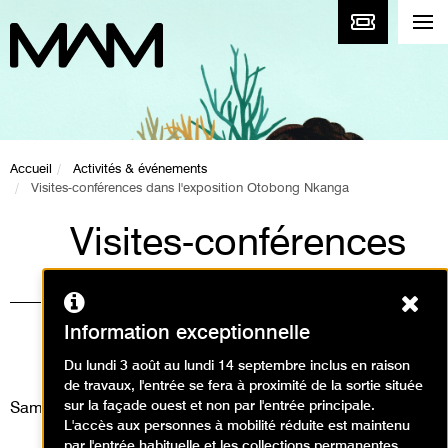
Accueil
Activités & événements
Visites-conférences dans l'exposition Otobong Nkanga
Visites-conférences
dans l'exposition
Ferm
Otobong Nkanga
Information exceptionnelle
Visites / Visite conférence
Du lundi 3 août au lundi 14 septembre inclus en raison
de travaux, l'entrée se fera à proximité de la sortie située
sur la façade ouest et non par l'entrée principale.
Samedi 27 décembre 2025
L'accès aux personnes à mobilité réduite est maintenu
par l'entrée habituelle et les collections permanentes