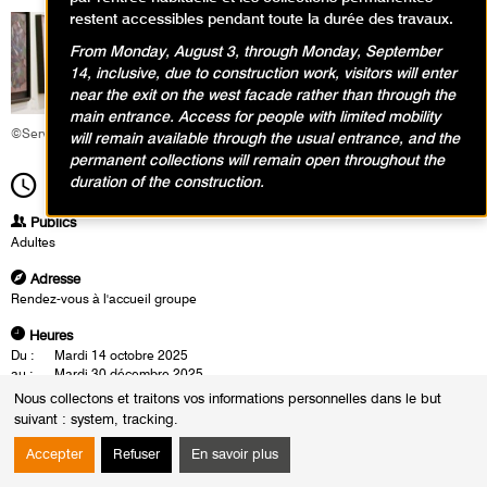
restent accessibles pendant toute la durée des travaux.
From Monday, August 3, through Monday, September
14, inclusive, due to construction work, visitors will enter
near the exit on the west facade rather than through the
main entrance. Access for people with limited mobility
©Service éducatif et culturel
will remain available through the usual entrance, and the
permanent collections will remain open throughout the
duration of the construction.
14h00
Durée
1h30
Publics
Adultes
Adresse
Rendez-vous à l'accueil groupe
Heures
Du :
Mardi 14 octobre 2025
au :
Mardi 30 décembre 2025
Les :
mardis de 12h30 à 14h00
Nous collectons et traitons vos informations personnelles dans le but
jeudis de 19h00 à 20h30
suivant :
system, tracking
.
samedis de 14h00 à 15h30
Sauf :
Samedi 1 novembre 2025 de 14h00 à 15h30
Accepter
Refuser
En savoir plus
Mardi 11 novembre 2025 de 12h30 à 14h00
Jeudi 25 décembre 2025 de 19h00 à 20h30