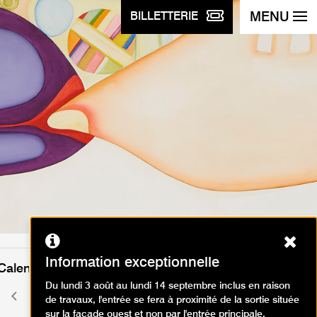
MENU
BILLETTERIE
Ferm
Information exceptionnelle
Calendrier des événements
Du lundi 3 août au lundi 14 septembre inclus en raison
août 2026
Mois
Mois
de travaux, l'entrée se fera à proximité de la sortie située
précédent
suivant
sur la façade ouest et non par l'entrée principale.