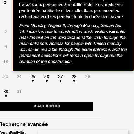
Di
Lu
Ma
Me
Je
Ve
Sa
L'accès aux personnes à mobilité réduite est maintenu
par l'entrée habituelle et les collections permanentes
restent accessibles pendant toute la durée des travaux.
1
From Monday, August 3, through Monday, September
14, inclusive, due to construction work, visitors will enter
2
3
4
5
6
7
8
near the exit on the west facade rather than through the
main entrance. Access for people with limited mobility
9
10
11
12
13
14
15
will remain available through the usual entrance, and the
permanent collections will remain open throughout the
duration of the construction.
16
17
18
19
20
21
22
23
24
25
26
27
28
29
30
31
AUJOURD'HUI
Recherche avancée
Type d'activité :