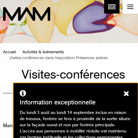
Accueil
Activités & événements
Visites-conférences dans l'exposition Présences arabes
Visites-conférences
dans l'exposition
Ferm
Présences arabes
Information exceptionnelle
Visites
Du lundi 3 août au lundi 14 septembre inclus en raison
de travaux, l'entrée se fera à proximité de la sortie située
sur la façade ouest et non par l'entrée principale.
Mardi 9 juillet 2024
L'accès aux personnes à mobilité réduite est maintenu
par l'entrée habituelle et les collections permanentes