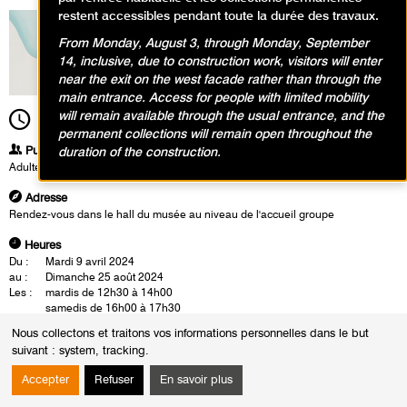
restent accessibles pendant toute la durée des travaux.
From Monday, August 3, through Monday, September
14, inclusive, due to construction work, visitors will enter
near the exit on the west facade rather than through the
main entrance. Access for people with limited mobility
will remain available through the usual entrance, and the
12h30
Durée
1h30
permanent collections will remain open throughout the
Publics
duration of the construction.
Adultes
Adresse
Rendez-vous dans le hall du musée au niveau de l'accueil groupe
Heures
Du :
Mardi 9 avril 2024
au :
Dimanche 25 août 2024
Les :
mardis de 12h30 à 14h00
samedis de 16h00 à 17h30
Sauf :
Mardi 4 juin 2024 de 12h30 à 14h00
Nous collectons et traitons vos informations personnelles dans le but
suivant :
system, tracking
.
La visite-conférence se déroule en présence d'un conférencier du musée.
Cette rencontre est également l'occasion d'un échange autour des
Accepter
Refuser
En savoir plus
oeuvres.