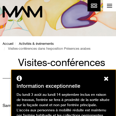
Accueil
Activités & événements
Visites-conférences dans l'exposition Présences arabes
Visites-conférences
dans l'exposition
Ferm
Présences arabes
Information exceptionnelle
Visites
Du lundi 3 août au lundi 14 septembre inclus en raison
de travaux, l'entrée se fera à proximité de la sortie située
sur la façade ouest et non par l'entrée principale.
Samedi 24 août 2024
L'accès aux personnes à mobilité réduite est maintenu
par l'entrée habituelle et les collections permanentes