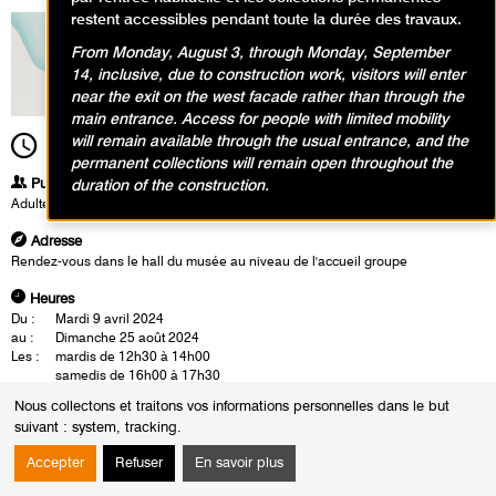
restent accessibles pendant toute la durée des travaux.
From Monday, August 3, through Monday, September
14, inclusive, due to construction work, visitors will enter
near the exit on the west facade rather than through the
main entrance. Access for people with limited mobility
will remain available through the usual entrance, and the
16h00
Durée
1h30
permanent collections will remain open throughout the
Publics
duration of the construction.
Adultes
Adresse
Rendez-vous dans le hall du musée au niveau de l'accueil groupe
Heures
Du :
Mardi 9 avril 2024
au :
Dimanche 25 août 2024
Les :
mardis de 12h30 à 14h00
samedis de 16h00 à 17h30
Sauf :
Mardi 4 juin 2024 de 12h30 à 14h00
Nous collectons et traitons vos informations personnelles dans le but
suivant :
system, tracking
.
La visite-conférence se déroule en présence d'un conférencier du musée.
Cette rencontre est également l'occasion d'un échange autour des
Accepter
Refuser
En savoir plus
oeuvres.