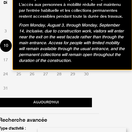
Di
Lu
Ma
Me
Je
Ve
Sa
L'accès aux personnes à mobilité réduite est maintenu
par l'entrée habituelle et les collections permanentes
restent accessibles pendant toute la durée des travaux.
1
2
From Monday, August 3, through Monday, September
3
4
5
6
7
8
9
14, inclusive, due to construction work, visitors will enter
near the exit on the west facade rather than through the
main entrance. Access for people with limited mobility
10
11
12
13
14
15
16
will remain available through the usual entrance, and the
permanent collections will remain open throughout the
17
18
19
20
21
22
23
duration of the construction.
24
25
26
27
28
29
30
31
AUJOURD'HUI
Recherche avancée
Type d'activité :