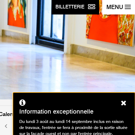
MENU
BILLETTERIE
Ferm
Information exceptionnelle
Calendrier des événements
Du lundi 3 août au lundi 14 septembre inclus en raison
mai 2026
Mois
Mois
de travaux, l'entrée se fera à proximité de la sortie située
précédent
suivant
sur la façade ouest et non par l'entrée principale.