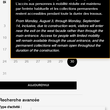
Di
Lu
Ma
Me
Je
Ve
Sa
L'accès aux personnes à mobilité réduite est maintenu
par l'entrée habituelle et les collections permanentes
restent accessibles pendant toute la durée des travaux.
1
2
From Monday, August 3, through Monday, September
3
4
5
6
7
8
9
14, inclusive, due to construction work, visitors will enter
near the exit on the west facade rather than through the
main entrance. Access for people with limited mobility
10
11
12
13
14
15
16
will remain available through the usual entrance, and the
permanent collections will remain open throughout the
17
18
19
20
21
22
23
duration of the construction.
24
25
26
27
28
29
30
31
AUJOURD'HUI
Recherche avancée
Type d'activité :