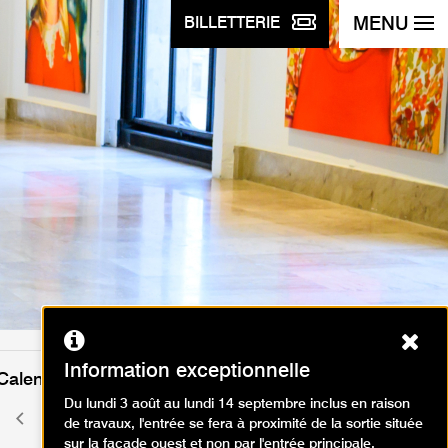
MENU
BILLETTERIE
Ferm
Information exceptionnelle
Calendrier des événements
Du lundi 3 août au lundi 14 septembre inclus en raison
mai 2026
Mois
Mois
de travaux, l'entrée se fera à proximité de la sortie située
précédent
suivant
sur la façade ouest et non par l'entrée principale.