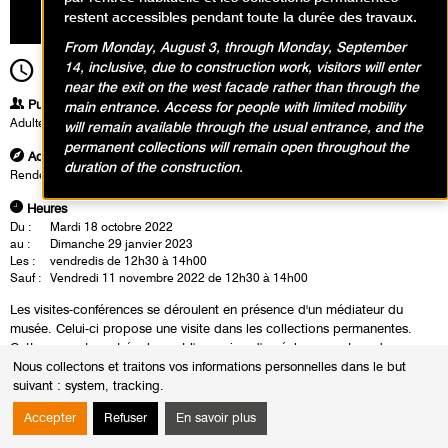
restent accessibles pendant toute la durée des travaux.
From Monday, August 3, through Monday, September
14, inclusive, due to construction work, visitors will enter
12h30
Durée
1h30
near the exit on the west facade rather than through the
Publics
main entrance. Access for people with limited mobility
Adultes
will remain available through the usual entrance, and the
permanent collections will remain open throughout the
Adresse
duration of the construction.
Rendez-vous à l'accueil du musée
Heures
Du :
Mardi 18 octobre 2022
au :
Dimanche 29 janvier 2023
Les :
vendredis de 12h30 à 14h00
Sauf :
Vendredi 11 novembre 2022 de 12h30 à 14h00
Les visites-conférences se déroulent en présence d'un médiateur du
musée. Celui-ci propose une visite dans les collections permanentes.
Cette rencontre est également l'occasion d'un échange autour des
oeuvres.
Nous collectons et traitons vos informations personnelles dans le but
suivant :
system, tracking
.
Accepter
Refuser
En savoir plus