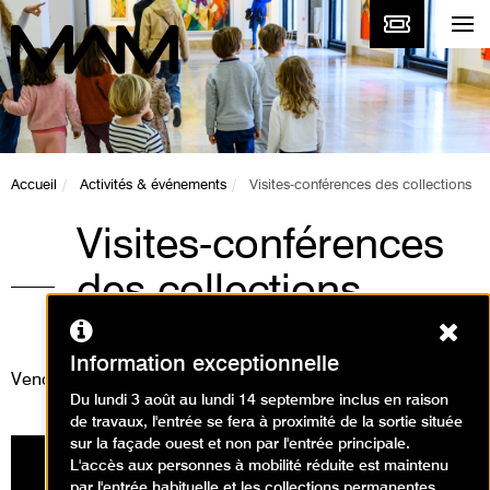
Accueil
Activités & événements
Visites-conférences des collections
Visites-conférences
des collections
Ferm
Visites
Information exceptionnelle
Vendredi 27 janvier 2023
Du lundi 3 août au lundi 14 septembre inclus en raison
de travaux, l'entrée se fera à proximité de la sortie située
sur la façade ouest et non par l'entrée principale.
L'accès aux personnes à mobilité réduite est maintenu
par l'entrée habituelle et les collections permanentes