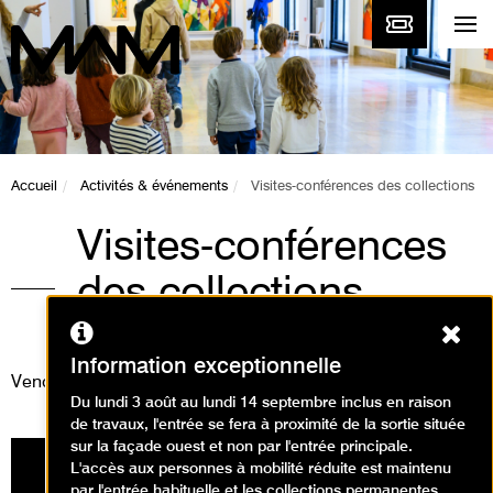
Accueil
Activités & événements
Visites-conférences des collections
Visites-conférences
des collections
Ferm
Visites
Information exceptionnelle
Vendredi 27 janvier 2023
Du lundi 3 août au lundi 14 septembre inclus en raison
de travaux, l'entrée se fera à proximité de la sortie située
sur la façade ouest et non par l'entrée principale.
L'accès aux personnes à mobilité réduite est maintenu
par l'entrée habituelle et les collections permanentes