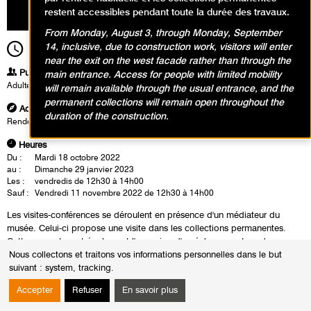
restent accessibles pendant toute la durée des travaux.
From Monday, August 3, through Monday, September
14, inclusive, due to construction work, visitors will enter
12h30
Durée
1h30
near the exit on the west facade rather than through the
Publics
main entrance. Access for people with limited mobility
Adultes
will remain available through the usual entrance, and the
permanent collections will remain open throughout the
Adresse
duration of the construction.
Rendez-vous à l'accueil du musée
Heures
Du :
Mardi 18 octobre 2022
au :
Dimanche 29 janvier 2023
Les :
vendredis de 12h30 à 14h00
Sauf :
Vendredi 11 novembre 2022 de 12h30 à 14h00
Les visites-conférences se déroulent en présence d'un médiateur du
musée. Celui-ci propose une visite dans les collections permanentes.
Cette rencontre est également l'occasion d'un échange autour des
oeuvres.
Nous collectons et traitons vos informations personnelles dans le but
suivant :
system, tracking
.
Accepter
Refuser
En savoir plus