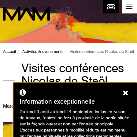
Accueil
Activités & événements
Visites conférences Nicolas de Staël
Visites conférences
Nicolas de Staël
Ferm
Visites
Information exceptionnelle
Mardi 9 janvier 2024
Du lundi 3 août au lundi 14 septembre inclus en raison
de travaux, l'entrée se fera à proximité de la sortie située
sur la façade ouest et non par l'entrée principale.
L'accès aux personnes à mobilité réduite est maintenu
par l'entrée habituelle et les collections permanentes