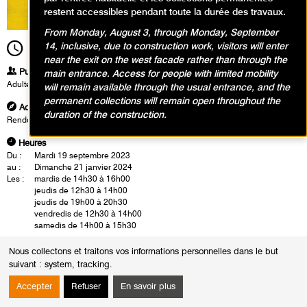
restent accessibles pendant toute la durée des travaux.
From Monday, August 3, through Monday, September
14, inclusive, due to construction work, visitors will enter
14h30
Durée
1h30
near the exit on the west facade rather than through the
Publics
main entrance. Access for people with limited mobility
Adultes
will remain available through the usual entrance, and the
permanent collections will remain open throughout the
Adresse
duration of the construction.
Rendez-vous à l'accueil du musée
Heures
Du :
Mardi 19 septembre 2023
au :
Dimanche 21 janvier 2024
Les :
mardis de 14h30 à 16h00
jeudis de 12h30 à 14h00
jeudis de 19h00 à 20h30
vendredis de 12h30 à 14h00
samedis de 14h00 à 15h30
Les visites-conférences se déroulent en présence d'un conférencier du
Nous collectons et traitons vos informations personnelles dans le but
musée. Celui-ci propose une visite de l'exposition, cette rencontre est
suivant :
system, tracking
.
également l'occasion d'un échange autour des oeuvres
Accepter
Refuser
En savoir plus
Toutes les visites conférences sont complètes jusqu'à fin décembre