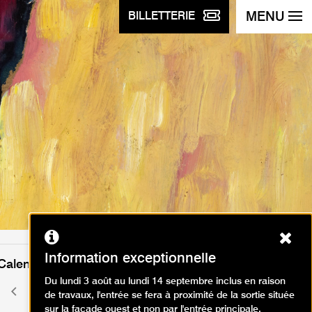
MENU
BILLETTERIE
Ferm
Information exceptionnelle
Calendrier des événements
Du lundi 3 août au lundi 14 septembre inclus en raison
août 2026
Mois
Mois
de travaux, l'entrée se fera à proximité de la sortie située
précédent
suivant
sur la façade ouest et non par l'entrée principale.