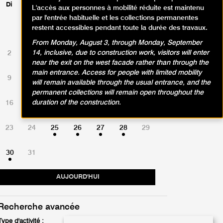
Di
Lu
Ma
Me
Je
Ve
Sa
L'accès aux personnes à mobilité réduite est maintenu
par l'entrée habituelle et les collections permanentes
restent accessibles pendant toute la durée des travaux.
1
From Monday, August 3, through Monday, September
14, inclusive, due to construction work, visitors will enter
2
3
4
5
6
7
8
near the exit on the west facade rather than through the
main entrance. Access for people with limited mobility
9
10
11
12
13
14
15
will remain available through the usual entrance, and the
permanent collections will remain open throughout the
duration of the construction.
16
17
18
19
20
21
22
23
24
25
26
27
28
29
30
31
AUJOURD'HUI
Recherche avancée
Type d'activité :