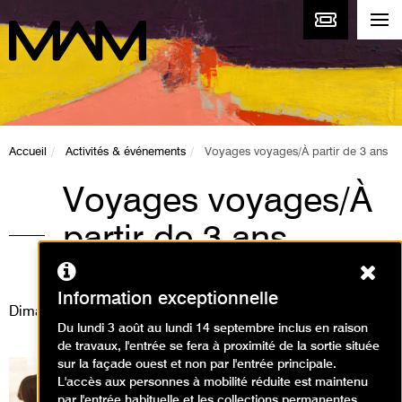
Accueil
Activités & événements
Voyages voyages/À partir de 3 ans
Voyages voyages/À
partir de 3 ans
Ferm
Animations / Créer en famille
Information exceptionnelle
Dimanche 7 janvier 2024
Du lundi 3 août au lundi 14 septembre inclus en raison
de travaux, l'entrée se fera à proximité de la sortie située
sur la façade ouest et non par l'entrée principale.
L'accès aux personnes à mobilité réduite est maintenu
par l'entrée habituelle et les collections permanentes