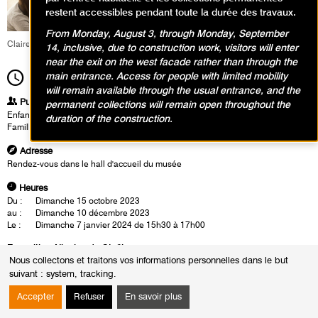
restent accessibles pendant toute la durée des travaux.
From Monday, August 3, through Monday, September
Claire Delfino
14, inclusive, due to construction work, visitors will enter
near the exit on the west facade rather than through the
main entrance. Access for people with limited mobility
15h30
Durée
1h30
will remain available through the usual entrance, and the
Publics
permanent collections will remain open throughout the
Enfants / Ados
duration of the construction.
Famille
Adresse
Rendez-vous dans le hall d'accueil du musée
Heures
Du :
Dimanche 15 octobre 2023
au :
Dimanche 10 décembre 2023
Le :
Dimanche 7 janvier 2024 de 15h30 à 17h00
Exposition Nicolas de Staël
Nous collectons et traitons vos informations personnelles dans le but
L’exposition met l’accent sur l’importance des voyages dans le
suivant :
system, tracking
.
renouvellement artistique de Staël, toujours en quête de nouvelles
lumières – que ce soit en Normandie, en Sicile ou en Provence. Les
Accepter
Refuser
En savoir plus
enfants s’inspirent des oeuvres de l’artiste et recomposent un paysage
personnel, à la manière de Staël, comme un voyage au coeur de la