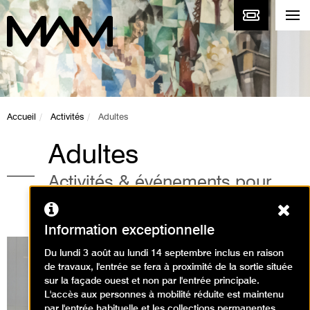
Accueil
Activités
Adultes
Adultes
Activités & événements pour
adultes au musée
Ferm
Information exceptionnelle
Du lundi 3 août au lundi 14 septembre inclus en raison
de travaux, l'entrée se fera à proximité de la sortie située
sur la façade ouest et non par l'entrée principale.
Expositions en cours
L'accès aux personnes à mobilité réduite est maintenu
par l'entrée habituelle et les collections permanentes