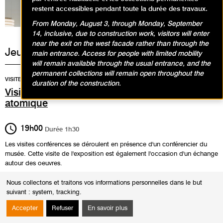
restent accessibles pendant toute la durée des travaux.
From Monday, August 3, through Monday, September
14, inclusive, due to construction work, visitors will enter
near the exit on the west facade rather than through the
Jeudi 31 octobre 2024
main entrance. Access for people with limited mobility
will remain available through the usual entrance, and the
permanent collections will remain open throughout the
VISITES
duration of the construction.
Visites-conférences dans l'exposition L'âge
atomique
19h00
Durée
1h30
Les visites conférences se déroulent en présence d'un conférencier du
musée. Cette visite de l'exposition est également l'occasion d'un échange
autour des oeuvres.
Public
Nous collectons et traitons vos informations personnelles dans le but
suivant :
system, tracking
.
Adultes
Accepter
Refuser
En savoir plus
Adresse
Rendez-vous à l'accueil groupe