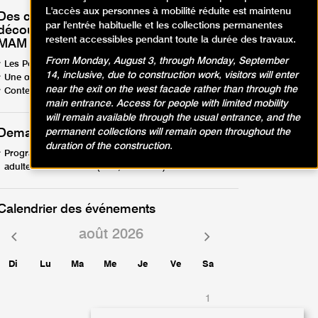
L'accès aux personnes à mobilité réduite est maintenu
Des contenus audios et vidéos pour
par l'entrée habituelle et les collections permanentes
découvrir les œuvres et les artistes du
restent accessibles pendant toute la durée des travaux.
MAM Paris
From Monday, August 3, through Monday, September
Les Podcasts du MAM
14, inclusive, due to construction work, visitors will enter
Une œuvre à écouter
near the exit on the west facade rather than through the
Contempler | méditation guidée en ligne
main entrance. Access for people with limited mobility
will remain available through the usual entrance, and the
permanent collections will remain open throughout the
Demandez le programme !
duration of the construction.
Programme activités en famille, enfants, ados,
adultes - avril-août26 (PDF, 12.57 Mo)
Calendrier des événements
août 2026
Mois
Mois
précédent
suivant
Di
Lu
Ma
Me
Je
Ve
Sa
1