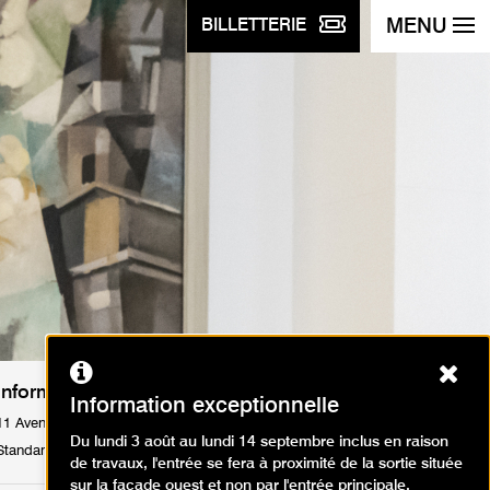
MENU
BILLETTERIE
Ferm
Informations pratiques
Information exceptionnelle
11 Avenue du Président Wilson 75116 Paris
Du lundi 3 août au lundi 14 septembre inclus en raison
Standard : Tél. +33 1 53 67 40 00
de travaux, l'entrée se fera à proximité de la sortie située
sur la façade ouest et non par l'entrée principale.